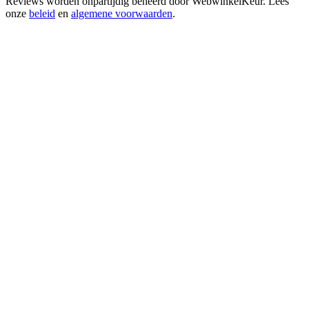
Reviews worden onpartijdig beheerd door
WebwinkelKeur
. Lees
onze
beleid
en
algemene voorwaarden
.