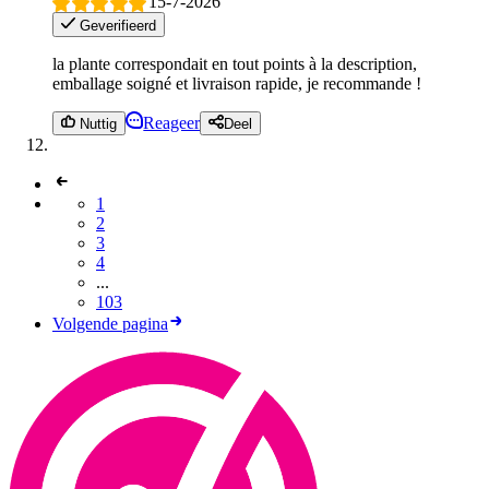
15-7-2026
Geverifieerd
la plante correspondait en tout points à la description,
emballage soigné et livraison rapide, je recommande !
Reageer
Nuttig
Deel
1
2
3
4
...
103
Volgende pagina