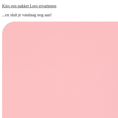
Kies een pakket
Lees ervaringen
...en sluit je vandaag nog aan!