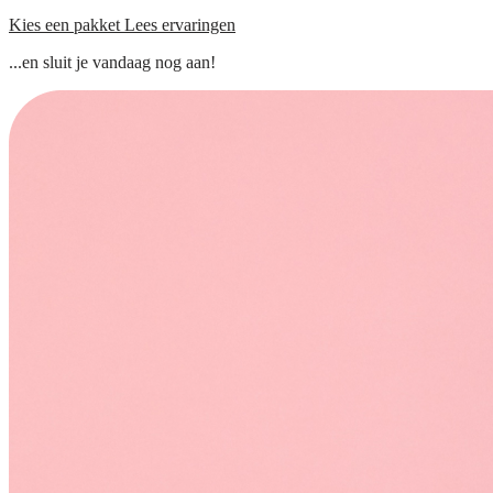
Kies een pakket
Lees ervaringen
...en sluit je vandaag nog aan!