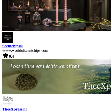
Scentchips®
www.worldofscentchips.com
9,4
TheeXpress.nl