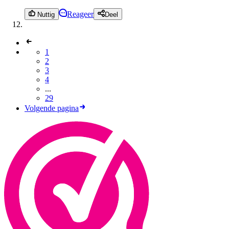
Reageer
Nuttig
Deel
1
2
3
4
...
29
Volgende pagina