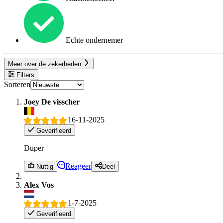
Echte ondernemer
Meer over de zekerheden
Filters
Sorteren
Joey De visscher
16-11-2025
Geverifieerd
Duper
Reageer
Nuttig
Deel
Alex Vos
1-7-2025
Geverifieerd