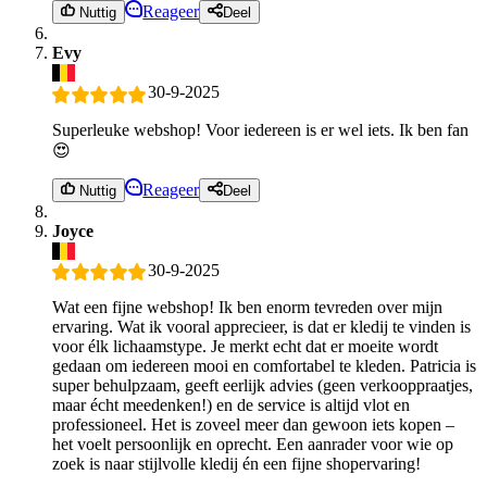
Reageer
Nuttig
Deel
Evy
30-9-2025
Superleuke webshop! Voor iedereen is er wel iets. Ik ben fan
😍
Reageer
Nuttig
Deel
Joyce
30-9-2025
Wat een fijne webshop! Ik ben enorm tevreden over mijn
ervaring. Wat ik vooral apprecieer, is dat er kledij te vinden is
voor élk lichaamstype. Je merkt echt dat er moeite wordt
gedaan om iedereen mooi en comfortabel te kleden. Patricia is
super behulpzaam, geeft eerlijk advies (geen verkooppraatjes,
maar écht meedenken!) en de service is altijd vlot en
professioneel. Het is zoveel meer dan gewoon iets kopen –
het voelt persoonlijk en oprecht. Een aanrader voor wie op
zoek is naar stijlvolle kledij én een fijne shopervaring!