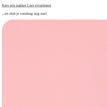
Kies een pakket
Lees ervaringen
...en sluit je vandaag nog aan!