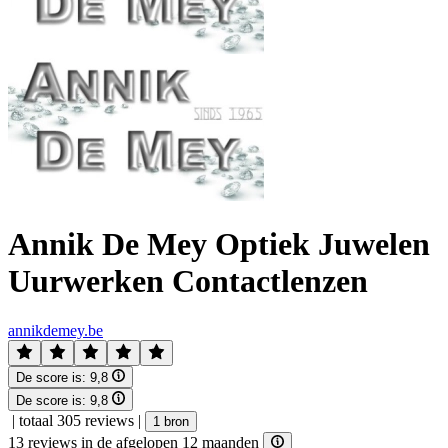
Annik De Mey Optiek Juwelen
Uurwerken Contactlenzen
annikdemey.be
De score is:
9,8
De score is:
9,8
|
totaal 305 reviews
|
1 bron
13 reviews in de afgelopen 12 maanden