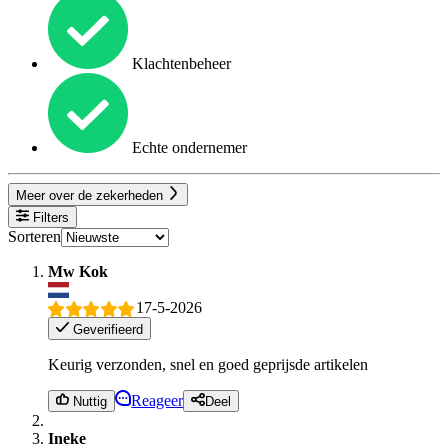
Klachtenbeheer
Echte ondernemer
Meer over de zekerheden
Filters
Sorteren
Mw Kok
17-5-2026
Geverifieerd
Keurig verzonden, snel en goed geprijsde artikelen
Reageer
Nuttig
Deel
Ineke