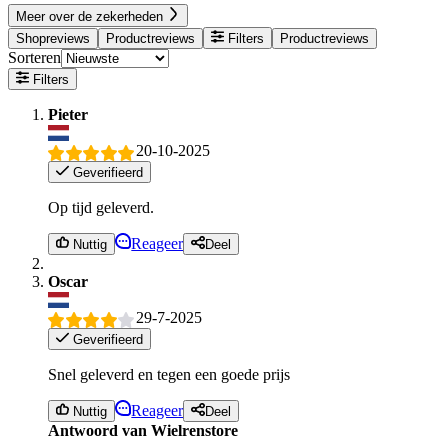
Meer over de zekerheden
Shopreviews
Productreviews
Filters
Productreviews
Sorteren
Filters
Pieter
20-10-2025
Geverifieerd
Op tijd geleverd.
Reageer
Nuttig
Deel
Oscar
29-7-2025
Geverifieerd
Snel geleverd en tegen een goede prijs
Reageer
Nuttig
Deel
Antwoord van Wielrenstore