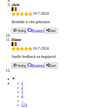
chris
19-7-2024
Bestelde is vlot gekomen
Reageer
Nuttig
Deel
Diane
10-7-2024
Snelle feedback en begripvol
Reageer
Nuttig
Deel
1
2
3
4
...
574