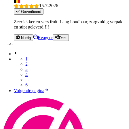
15-7-2026
Geverifieerd
Zeer lekker en vers fruit. Lang houdbaar, zorgvuldig verpakt
en stipt geleverd !!!
Reageer
Nuttig
Deel
1
2
3
4
...
6
Volgende pagina