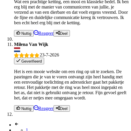
Wat een prachtige ketting, een mooi en klassieke bedel. Ik ben
erg blij met de manier van communiceren van jullie, je
verzend as van een dierbare en dat voelt ergens vreemd. Door
de fijne en duidelijke communicatie kreeg ik vertrouwen. Ik
ben echt heel erg blij met de ketting.
Reageer
Nuttig
Deel
Milena Van Wijk
23-7-2026
Geverifieerd
Het is een mooie website om een ring op uit te zoeken. De
pasringen die je van te voren ontvangt zijn heel handig met
een eenvoudige toelichting en adressticker gaat het pakketje
retour. Het pakketje met de ring was heel mooi ingepakt en
het as, dat niet is gebruikt ontvang je retour. Fijn gevoel geeft
het, dat er netjes mee omgegaan wordt.
Reageer
Nuttig
Deel
1