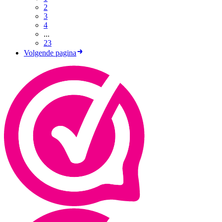
2
3
4
...
23
Volgende pagina