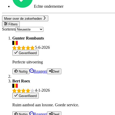
Echte ondernemer
Meer over de zekerheden
Filters
Sorteren
Gunter Rombauts
5-6-2026
Geverifieerd
Perfecte uitvoering
Reageer
Nuttig
Deel
Bert Roex
4-1-2026
Geverifieerd
Ruim aanbod aan loxone. Goede service.
Reageer
Nuttig
Deel