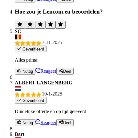
Hoe zou je Lencom.eu beoordelen?
SC
7-11-2025
Geverifieerd
Alles prima.
Reageer
Nuttig
Deel
ALBERT LANGENBERG
10-1-2025
Geverifieerd
Duidelijke offerte en op tijd geleverd
Reageer
Nuttig
Deel
Bart