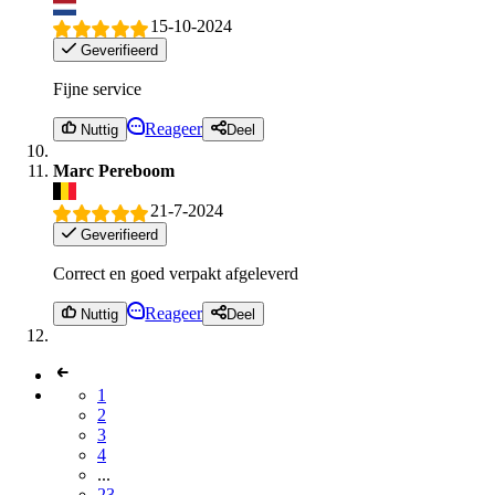
15-10-2024
Geverifieerd
Fijne service
Reageer
Nuttig
Deel
Marc Pereboom
21-7-2024
Geverifieerd
Correct en goed verpakt afgeleverd
Reageer
Nuttig
Deel
1
2
3
4
...
23