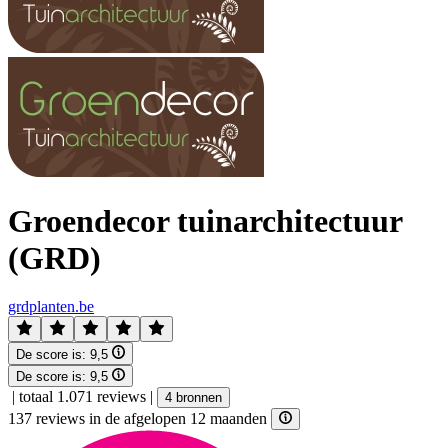
Groendecor tuinarchitectuur
(GRD)
grdplanten.be
De score is:
9,5
De score is:
9,5
|
totaal 1.071 reviews
|
4 bronnen
137 reviews in de afgelopen 12 maanden