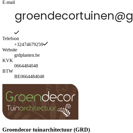
E-mail
Telefoon
+32474679259
Website
grdplanten.be
KVK
0664484048
BTW
BE0664484048
Groendecor tuinarchitectuur (GRD)