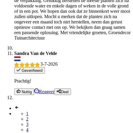
de verpakking. Gelukkig herstellen de meeste planten zich na
voldoende water en enkele dagen of weken in de volle grond
of in een pot. We hopen dan ook dat ze binnenkort weer mooi
zullen uitlopen. Mocht u merken dat de planten zich na
ongeveer een maand toch niet herstellen, neem dan gerust
opnieuw contact met ons op. We bekijken dan graag samen
een passende oplossing. Met vriendelijke groeten, Groendecor
Tuinarchitectuur
Sandra Van de Velde
3-7-2026
Geverifieerd
Prachtig!
Reageer
Nuttig
Deel
1
2
3
4